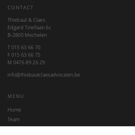
CONTACT
Thiebaut & Claes
Edgard Tinellaan 6c
B-2800 Mechelen
T
015 63 66 70
F 015 63 66 75
M
0476 89 26 29
info@thiebautclaesadvocaten.be
MENU
Home
Team
Nieuws